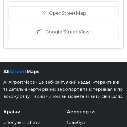
OpenStreetMap
Google Street View
All
Airport
Maps
AllAirportMaps - це веб-сайт, який надає інтерактивні
та детальні карти різних аеропортів та їх терміналів по
всьому світу. Таким чином ви можете знайти свій шлях.
Країни
Аеропорти
Сполучені Штати
Стамбул