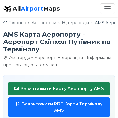
All
Airport
Maps
Головна
Аеропорти
Нідерланди
AMS Аероп
AMS Карта Аеропорту -
Аеропорт Схіпхол Путівник по
Терміналу
Амстердам Аеропорт, Нідерланди - Інформація
про Навігацію в Терміналі
Завантажити Карту Аеропорту AMS
Завантажити PDF Карти Терміналу
AMS