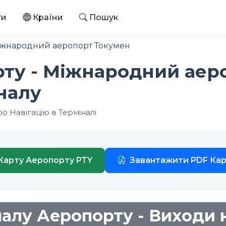
ти
Країни
Пошук
іжнародний аеропорт Токумен
рту - Міжнародний аер
налу
о Навігацію в Терміналі
Карту Аеропорту PTY
Завантажити PDF Кар
алу Аеропорту - Виходи 