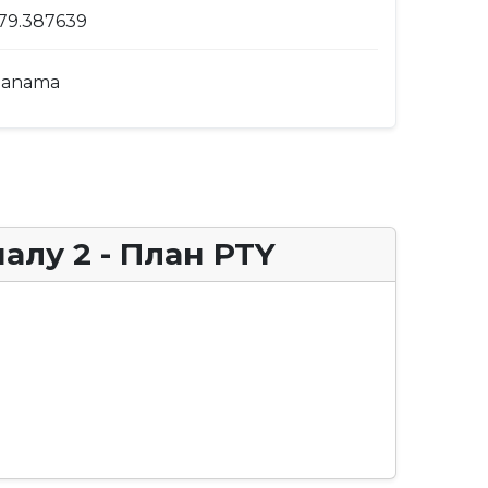
-79.387639
Panama
алу 2 - План PTY