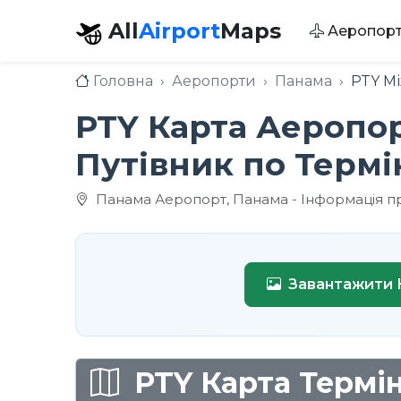
All
Airport
Maps
Аеропор
Головна
Аеропорти
Панама
PTY М
PTY Карта Аеропо
Путівник по Термі
Панама Аеропорт, Панама - Інформація пр
Завантажити 
PTY Карта Термін