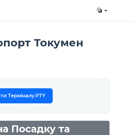
опорт Токумен
ти Терміналу PTY
на Посадку та