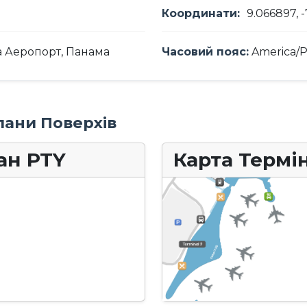
Координати:
9.066897, 
 Аеропорт, Панама
Часовий пояс:
America/
лани Поверхів
лан PTY
Карта Термін