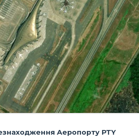
цезнаходження Аеропорту PTY