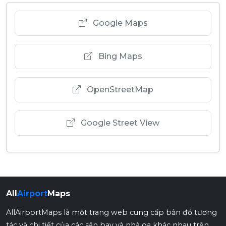
Google Maps
Bing Maps
OpenStreetMap
Google Street View
All
Airport
Maps
AllAirportMaps là một trang web cung cấp bản đồ tương
tác và chi tiết của các sân bay và nhà ga khác nhau trên