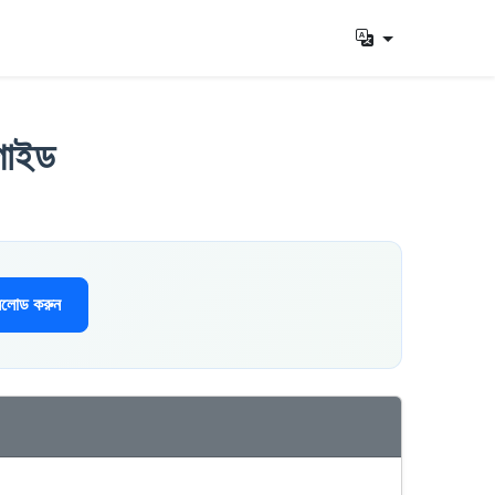
 গাইড
নলোড করুন