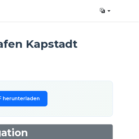
afen Kapstadt
F herunterladen
gation