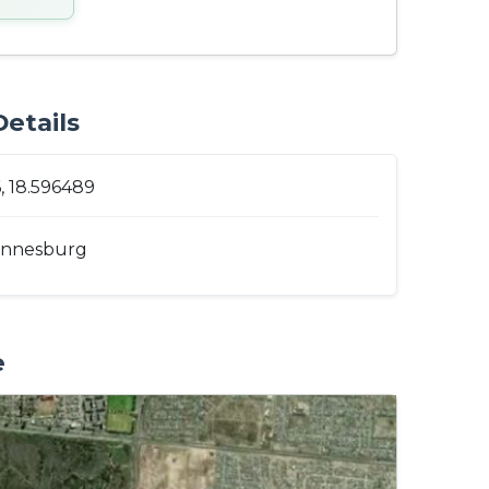
etails
, 18.596489
annesburg
e