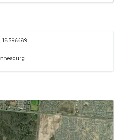
, 18.596489
annesburg