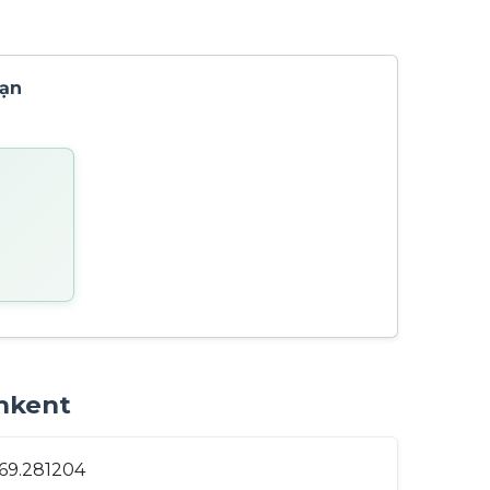
Bạn
shkent
 69.281204