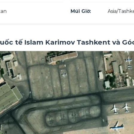
tan
Múi Giờ:
Asia/Tashk
uốc tế Islam Karimov Tashkent và Gó