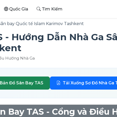
Quốc Gia
Tìm Kiếm
Sân bay Quốc tế Islam Karimov Tashkent
 - Hướng Dẫn Nhà Ga Sâ
hkent
Điều Hướng Nhà Ga
 Bản Đồ Sân Bay TAS
Tải Xuống Sơ Đồ Nhà Ga
n Bay TAS - Cổng và Điều