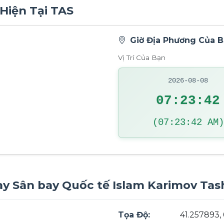
 Hiện Tại TAS
Giờ Địa Phương Của 
Vị Trí Của Bạn
2026-08-08
07:23:43
(07:23:43 AM)
Bay Sân bay Quốc tế Islam Karimov Ta
Tọa Độ:
41.257893,