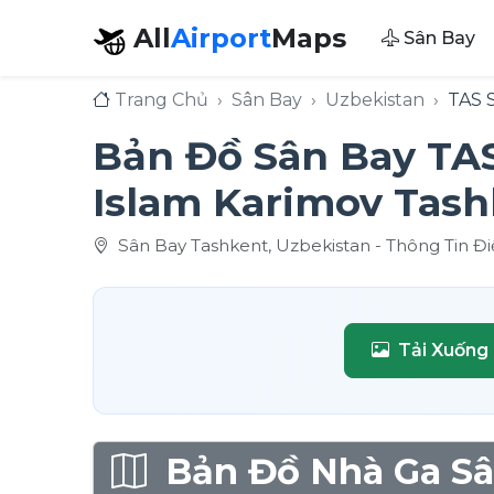
All
Airport
Maps
Sân Bay
Trang Chủ
Sân Bay
Uzbekistan
TAS 
Bản Đồ Sân Bay TAS
Islam Karimov Tas
Sân Bay Tashkent, Uzbekistan - Thông Tin 
Tải Xuống
Bản Đồ Nhà Ga Sâ